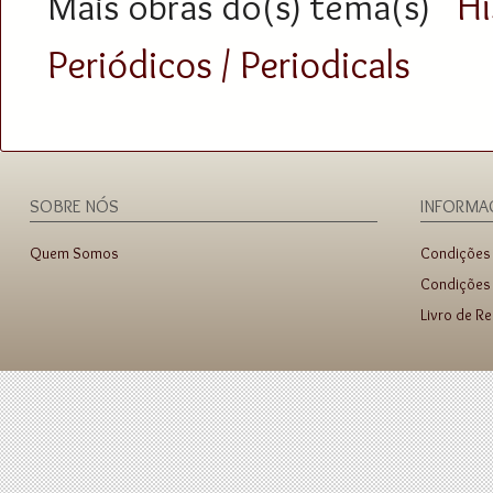
Hi
Mais obras do(s) tema(s)
Periódicos / Periodicals
SOBRE NÓS
INFORMA
Quem Somos
Condições
Condições 
Livro de R