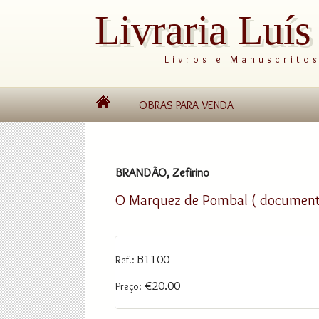
Livraria Luí
Livros e Manuscrito
OBRAS PARA VENDA
BRANDÃO, Zefirino
O Marquez de Pombal ( documentos
B1100
Ref.:
€20.00
Preço: