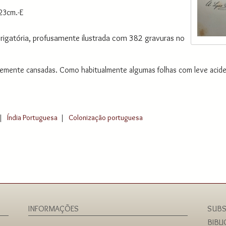
 23cm.-E
brigatória, profusamente ilustrada com 382 gravuras no
vemente cansadas. Como habitualmente algumas folhas com leve acide
|
Índia Portuguesa
|
Colonização portuguesa
INFORMAÇÕES
SUBS
BIBL