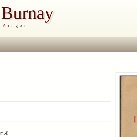
s Burnay
s Antigos
cm.-B