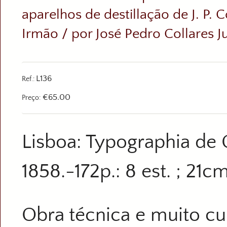
aparelhos de destillação de J. P. C
Irmão / por José Pedro Collares Ju
L136
Ref.:
€65.00
Preço:
Lisboa: Typographia de 
1858.-172p.: 8 est. ; 21c
Obra técnica e muito cu