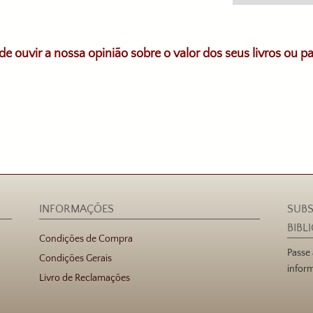
de ouvir a nossa opinião sobre o valor dos seus livros ou p
INFORMAÇÕES
SUBS
BIBL
Condições de Compra
Passe
Condições Gerais
inform
Livro de Reclamações