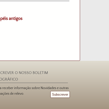
apéis antigos
CREVER O NOSSO BOLETIM
IOGRÁFICO
 a receber informação sobre Novidades e outras
ações de relevo.
Subscrever