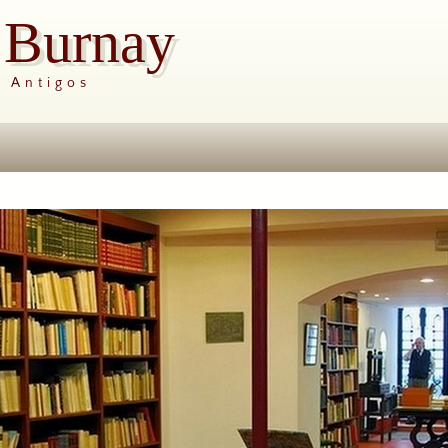
s Burnay
s Antigos