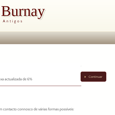
s Burnay
s Antigos
.
Continuar
xa actualizada de 6%
em contacto connosco de várias formas possíveis: