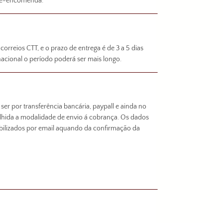
 pré-encomenda.
 correios CTT, e o prazo de entrega é de 3 a 5 dias
nacional o período poderá ser mais longo.
er por transferência bancária, paypall e ainda no
olhida a modalidade de envio á cobrança. Os dados
bilizados por email aquando da confirmação da