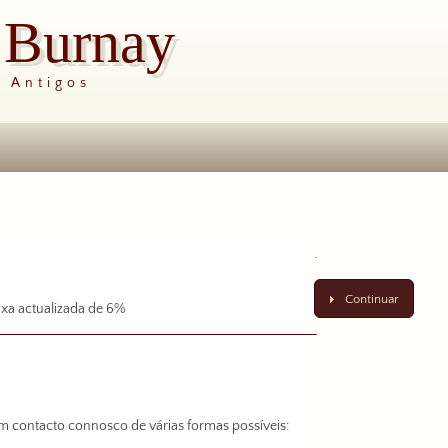
s Burnay
s Antigos
.
Continuar
xa actualizada de 6%
em contacto connosco de várias formas possíveis: