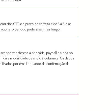
 pré-encomenda.
 correios CTT, e o prazo de entrega é de 3 a 5 dias
nacional o período poderá ser mais longo.
er por transferência bancária, paypall e ainda no
olhida a modalidade de envio á cobrança. Os dados
bilizados por email aquando da confirmação da