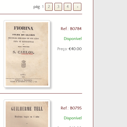
pág.
1
2
3
4
>
Ref.: B0784
Disponível
Preço:
€40.00
Ref.: B0795
Disponível