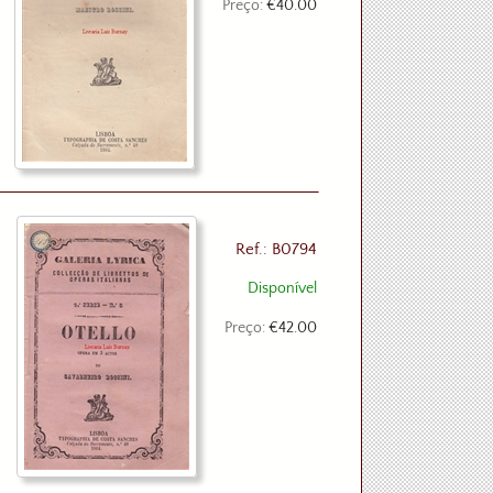
Preço:
€40.00
Ref.: B0794
Disponível
Preço:
€42.00