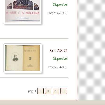
Disponível
Preço:
€20.00
Ref.: A0424
Disponível
Preço:
€42.00
pág.
1
2
3
4
>