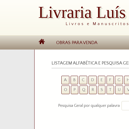
Livraria Luí
Livros e Manuscrito
OBRAS PARA VENDA
LISTAGEM ALFABÉTICA E PESQUISA G
A
B
C
D
E
F
G
O
P
Q
R
S
T
U
Pesquisa Geral por qualquer palavra