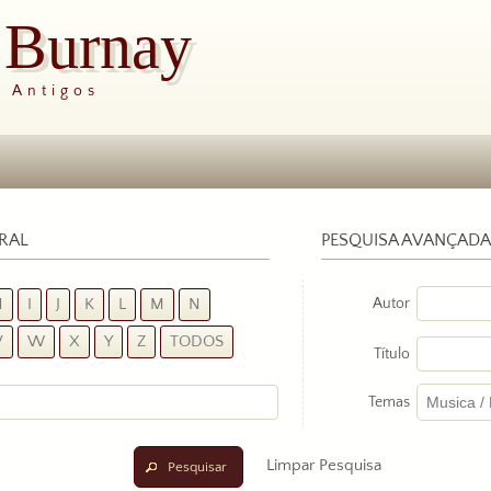
s Burnay
s Antigos
ERAL
PESQUISA AVANÇADA
Autor
H
I
J
K
L
M
N
V
W
X
Y
Z
TODOS
Título
Temas
Limpar Pesquisa
Pesquisar