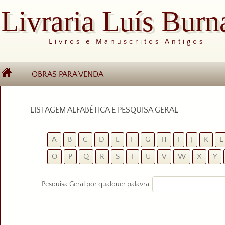
Livraria Luís Burn
Livros e Manuscritos Antigos
OBRAS PARA VENDA
LISTAGEM ALFABÉTICA E PESQUISA GERAL
A
B
C
D
E
F
G
H
I
J
K
L
O
P
Q
R
S
T
U
V
W
X
Y
Pesquisa Geral por qualquer palavra