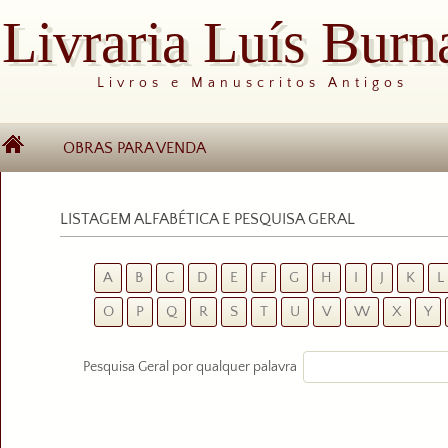
Livraria Luís Burn
Livros e Manuscritos Antigos
OBRAS PARA VENDA
LISTAGEM ALFABÉTICA E PESQUISA GERAL
A
B
C
D
E
F
G
H
I
J
K
L
O
P
Q
R
S
T
U
V
W
X
Y
Pesquisa Geral por qualquer palavra