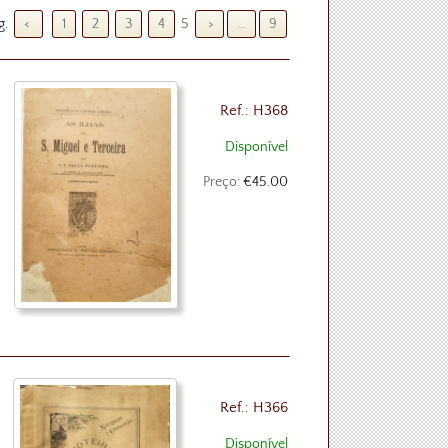
g.
<
1
2
3
4
5
>
...
9
Ref.: H368
Disponível
Preço:
€45.00
Ref.: H366
Disponível