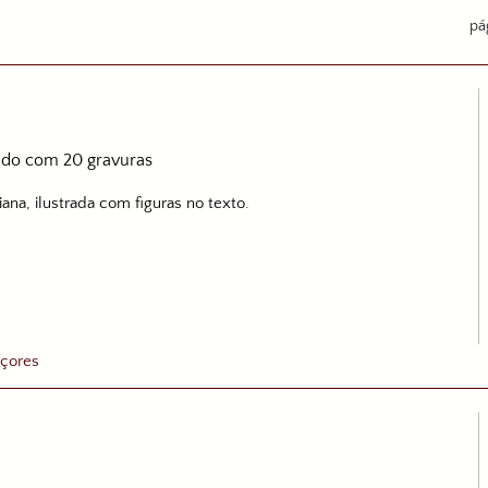
pá
trado com 20 gravuras
ana, ilustrada com figuras no texto.
çores