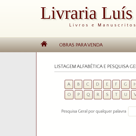
Livraria Luí
Livros e Manuscrito
OBRAS PARA VENDA
LISTAGEM ALFABÉTICA E PESQUISA G
A
B
C
D
E
F
G
O
P
Q
R
S
T
U
Pesquisa Geral por qualquer palavra