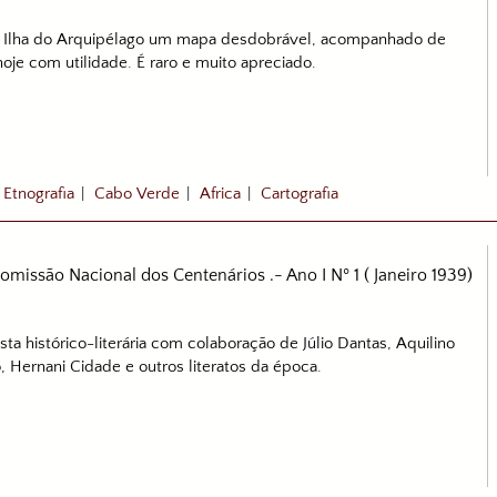
ada Ilha do Arquipélago um mapa desdobrável, acompanhado de
hoje com utilidade. É raro e muito apreciado.
|
Etnografia
|
Cabo Verde
|
Africa
|
Cartografia
missão Nacional dos Centenários .- Ano I Nº 1 ( Janeiro 1939)
a histórico-literária com colaboração de Júlio Dantas, Aquilino
, Hernani Cidade e outros literatos da época.