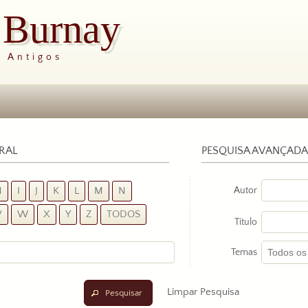
s Burnay
s Antigos
ERAL
PESQUISA AVANÇADA
Autor
H
I
J
K
L
M
N
V
W
X
Y
Z
TODOS
Título
Temas
Limpar Pesquisa
Pesquisar