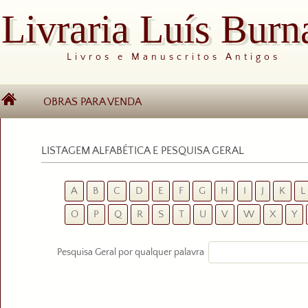
Livraria Luís Burn
Livros e Manuscritos Antigos
OBRAS PARA VENDA
LISTAGEM ALFABÉTICA E PESQUISA GERAL
A
B
C
D
E
F
G
H
I
J
K
L
O
P
Q
R
S
T
U
V
W
X
Y
Pesquisa Geral por qualquer palavra